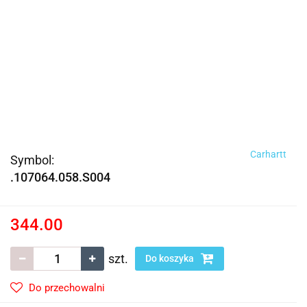
Carhartt
Symbol:
.107064.058.S004
344.00
szt.
Do koszyka
Do przechowalni