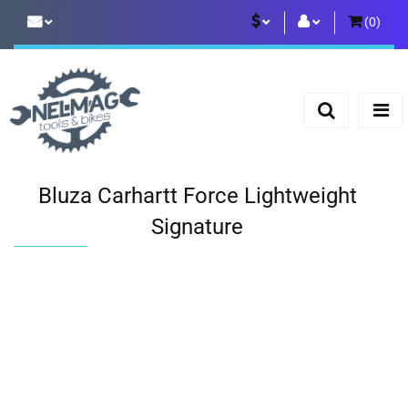
(
0
)
PLN
Zaloguj się
Zarejestruj się
EUR
Dodaj zgłoszenie
Bluza Carhartt Force Lightweight
Signature