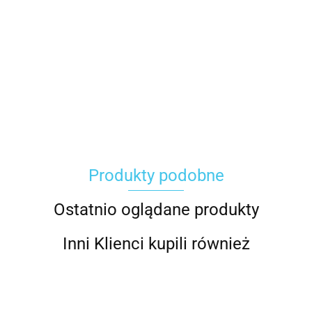
Carhartt
Produkty podobne
Gerber
Ostatnio oglądane produkty
Inni Klienci kupili również
Grippaz