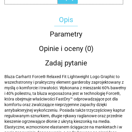
Opis
Parametry
Opinie i oceny (0)
Zadaj pytanie
Bluza Carhartt Force® Relaxed Fit Lightweight Logo Graphic to
wszechstronny i praktyczny element garderoby zaprojektowany z
myślą o komforcie i trwałości. Wykonana z mieszanki 60% bawełny
i 40% poliestru, ta bluza wyposażona jest w technologię Force®,
która obejmuje właściwości FastDry™ odprowadzające pot dla
komfortu oraz zwalczające nieprzyjemne zapachy dzięki
antybakteryjnej wykończeniu. Posiada także trzyczęściowy kaptur
regulowanym sznurkiem, długie rękawy raglanowe oraz przednie
kieszenie ogrzewające dłonie z ukrytą kieszonką na media.
Elastyczne, wzmocnione elastanem ściągacze na mankietach i w