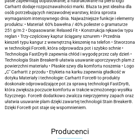
pasie zapewniają dopasowanie, a nadrukowane na piersi logo
Carhartt dodaje rozpoznawalności marki. Bluza ta jest idealna dla
osób potrzebujących niezawodnej warstwy, która sprosta
wymaganiom intensywnego dnia. Najważniejsze funkcje i elementy
produktu: • Materiał: 60% bawełna / 40% poliester o gramaturze
251 g/m 2 • Dopasowanie: Relaxed Fit • Konstrukcja rękawów typu
reglan • Trzy-częściowy kaptur ściągany sznurem • Przednia
kieszeń typu kangur z wewnętrzną kieszenię na telefon • Stworzona
w technologii Force®, która odprowadza pot i szybko schnie •
Technologia FastDry® zapewnia chłód i wygodę przez cały dzień •
Technologia Stain Breaker® ułatwia usuwanie uporczywych plam z
powierzchni materiału • Płaskie szwy dla komfortu noszenia • Logo
„C" Carhartt z przodu • Etykieta na karku zapewnia gładkość w
dotyku Materiały i technologie: Carhartt Force® to produkty
doskonale odprowadzające pot za sprawą technologii FastDry®,
która zwiększa poczucie komfortu w trakcie wzmożonego wysiłku
fizycznego. Force® dodatkowo zwalcza nieprzyjemny zapach oraz
ułatwia usuwanie plam dzięki zawartej technologii Stain Breaker®.
Dzięki Force® pot staje się wspomnieniem.
Producenci