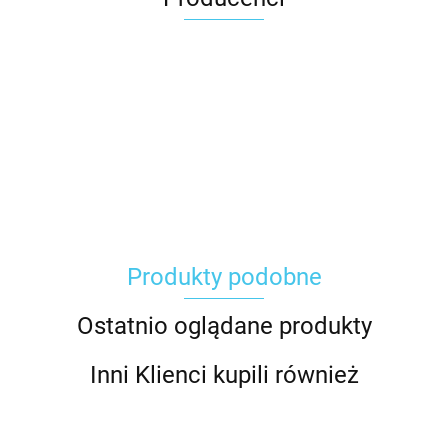
Carhartt
Produkty podobne
Gerber
Ostatnio oglądane produkty
Inni Klienci kupili również
Grippaz