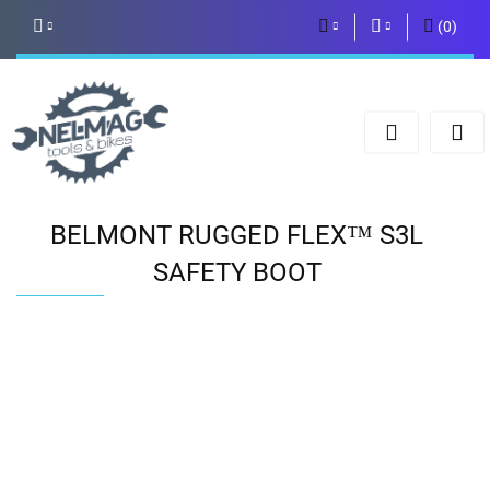
(
0
)
PLN
Zaloguj się
Zarejestruj się
EUR
Dodaj zgłoszenie
BELMONT RUGGED FLEX™ S3L
SAFETY BOOT