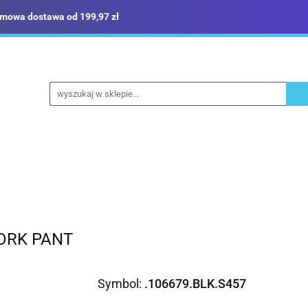
mowa dostawa od 199,97 zł
ież robocza i BHP
Narzędzia
Dom i ogród
B
yka
Sklep i magazyn
Narzędzia
Dom i ogród
Budownictwo
Militari
ORK PANT
Symbol:
.106679.BLK.S457