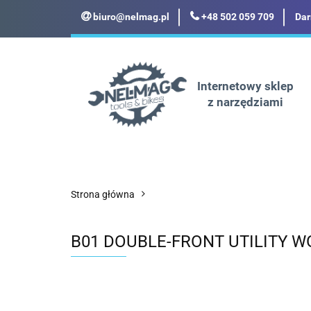
biuro@nelmag.pl
+48 502 059 709
Dar
Motoryzacja
Odz
Militaria
Turyst
Internetowy sklep
z narzędziami
Motoryzacja
Odzież robocza i BHP
Strona główna
B01 DOUBLE-FRONT UTILITY W