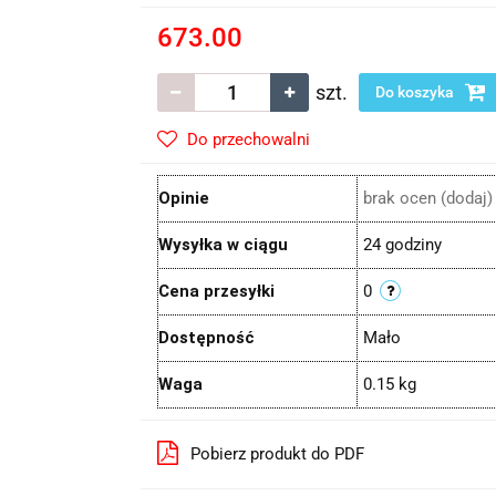
673.00
szt.
Do koszyka
Do przechowalni
Opinie
brak ocen
(dodaj)
Wysyłka w ciągu
24 godziny
Cena przesyłki
0
Dostępność
Mało
Waga
0.15 kg
Pobierz produkt do PDF