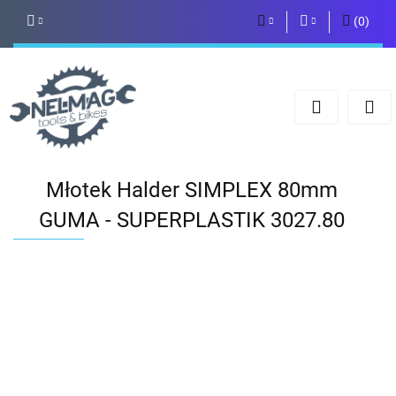
(
0
)
PLN
Zaloguj się
Zarejestruj się
EUR
Dodaj zgłoszenie
Młotek Halder SIMPLEX 80mm
GUMA - SUPERPLASTIK 3027.80